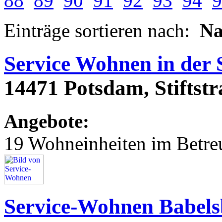
88
89
90
91
92
93
94
9
Einträge sortieren nach:
N
Service Wohnen in der St
14471 Potsdam, Stiftstr
Angebote:
19 Wohneinheiten im Betr
Service-Wohnen Babelsb