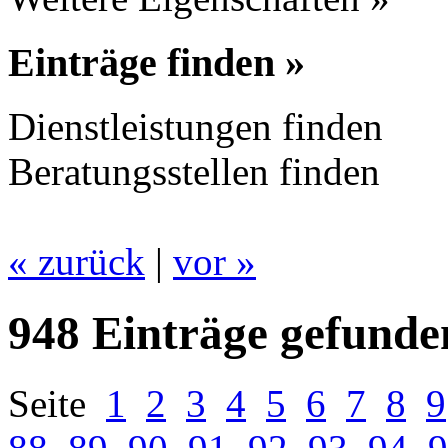
Einträge finden »
Dienstleistungen finden
Beratungsstellen finden
« zurück
|
vor »
948 Einträge gefunde
Seite
1
2
3
4
5
6
7
8
9