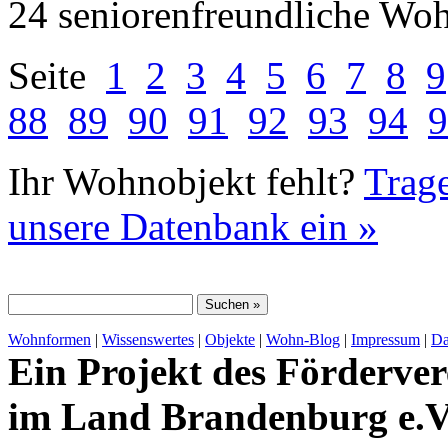
24 seniorenfreundliche Wo
Seite
1
2
3
4
5
6
7
8
9
88
89
90
91
92
93
94
9
Ihr Wohnobjekt fehlt?
Trage
unsere Datenbank ein »
Wohnformen
|
Wissenswertes
|
Objekte
|
Wohn-Blog
|
Impressum
|
Da
Ein Projekt des Förderver
im Land Brandenburg e.V