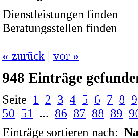
Dienstleistungen finden
Beratungsstellen finden
« zurück
|
vor »
948 Einträge gefunde
Seite
1
2
3
4
5
6
7
8
9
50
51
...
86
87
88
89
9
Einträge sortieren nach:
N