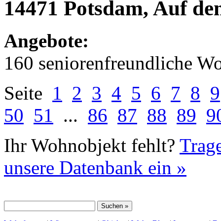
14471 Potsdam, Auf dem
Angebote:
160 seniorenfreundliche 
Seite
1
2
3
4
5
6
7
8
9
50
51
...
86
87
88
89
9
Ihr Wohnobjekt fehlt?
Trage
unsere Datenbank ein »