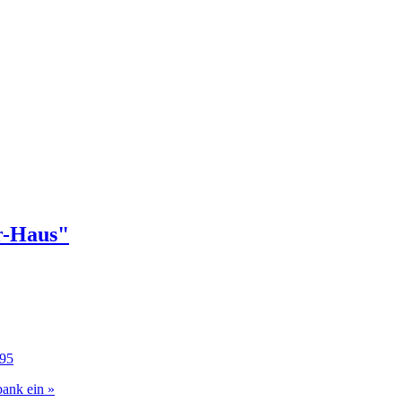
r-Haus"
95
bank ein »