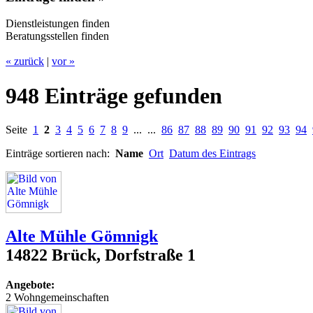
Dienstleistungen finden
Beratungsstellen finden
« zurück
|
vor »
948 Einträge gefunden
Seite
1
2
3
4
5
6
7
8
9
... ...
86
87
88
89
90
91
92
93
94
Einträge sortieren nach:
Name
Ort
Datum des Eintrags
Alte Mühle Gömnigk
14822 Brück, Dorfstraße 1
Angebote:
2 Wohngemeinschaften