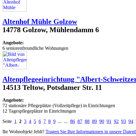
Altenhof Mühle Golzow
14778 Golzow, Mühlendamm 6
Angebote:
6 seniorenfreundliche Wohnungen
Altenpflegeeinrichtung "Albert-Schweitze
14513 Teltow, Potsdamer Str. 11
Angebote:
72 stationäre Pflegeplätze (Vollzeitpflege) in Einrichtungen
12 Tagespflegeplätze in Einrichtungen
Seite
1
2
3
4
5
6
7
8
9
... ...
86
87
88
89
90
91
92
93
94
Ihr Wohnobjekt fehlt?
Tragen Sie Ihre Informationen in unsere Daten