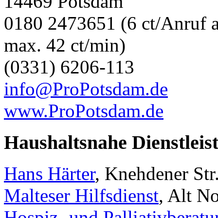
14469 Potsdam
0180 2473651 (6 ct/Anruf a
max. 42 ct/min)
(0331) 6206-113
info@ProPotsdam.de
www.ProPotsdam.de
Haushaltsnahe Dienstleis
Hans Härter
, Knehdener Str
Malteser Hilfsdienst
, Alt 
Hospiz- und Palliativberat