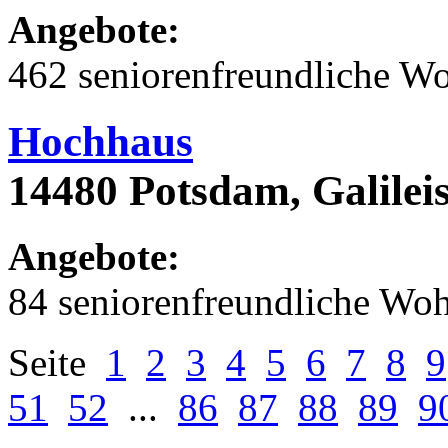
Angebote:
462 seniorenfreundliche 
Hochhaus
14480 Potsdam, Galilei
Angebote:
84 seniorenfreundliche Wo
Seite
1
2
3
4
5
6
7
8
9
51
52
...
86
87
88
89
9