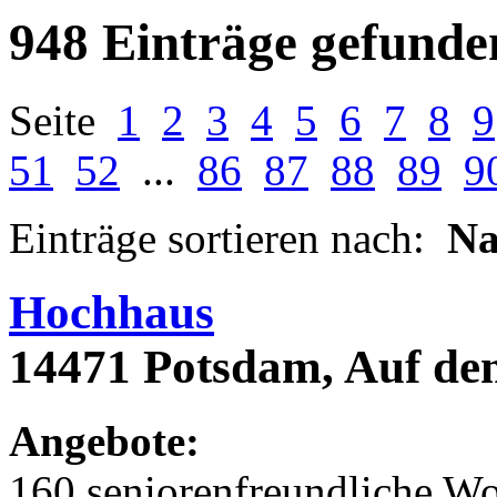
948 Einträge gefunde
Seite
1
2
3
4
5
6
7
8
9
51
52
...
86
87
88
89
9
Einträge sortieren nach:
N
Hochhaus
14471 Potsdam, Auf dem
Angebote:
160 seniorenfreundliche 