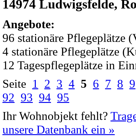
14974 Ludwigsfelde, Ro
Angebote:
96 stationäre Pflegeplätze (
4 stationäre Pflegeplätze (
12 Tagespflegeplätze in Ei
Seite
1
2
3
4
5
6
7
8
9
92
93
94
95
Ihr Wohnobjekt fehlt?
Trage
unsere Datenbank ein »