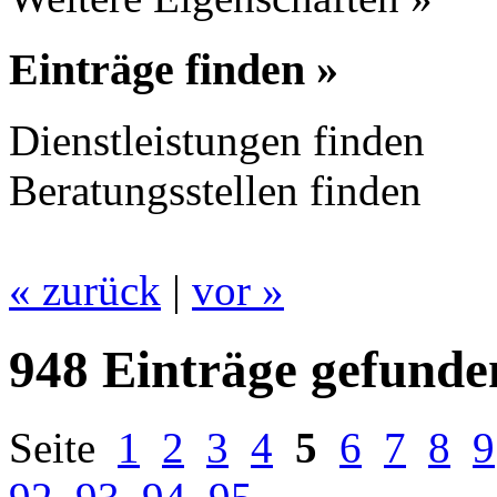
Einträge finden »
Dienstleistungen finden
Beratungsstellen finden
« zurück
|
vor »
948 Einträge gefunde
Seite
1
2
3
4
5
6
7
8
9