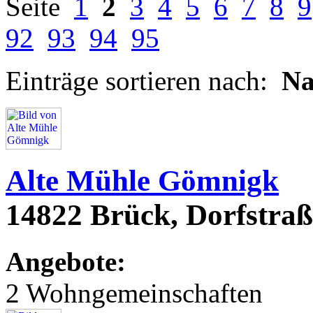
Seite
1
2
3
4
5
6
7
8
9
92
93
94
95
Einträge sortieren nach:
N
Alte Mühle Gömnigk
14822 Brück, Dorfstraß
Angebote:
2 Wohngemeinschaften