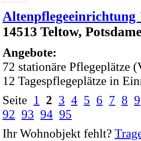
Altenpflegeeinrichtung
14513 Teltow, Potsdamer
Angebote:
72 stationäre Pflegeplätze (
12 Tagespflegeplätze in Ei
Seite
1
2
3
4
5
6
7
8
9
92
93
94
95
Ihr Wohnobjekt fehlt?
Trage