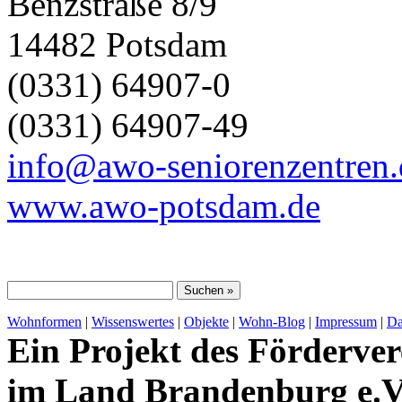
Benzstraße 8/9
14482 Potsdam
(0331) 64907-0
(0331) 64907-49
info@awo-seniorenzentren.
www.awo-potsdam.de
Wohnformen
|
Wissenswertes
|
Objekte
|
Wohn-Blog
|
Impressum
|
Da
Ein Projekt des Förderver
im Land Brandenburg e.V