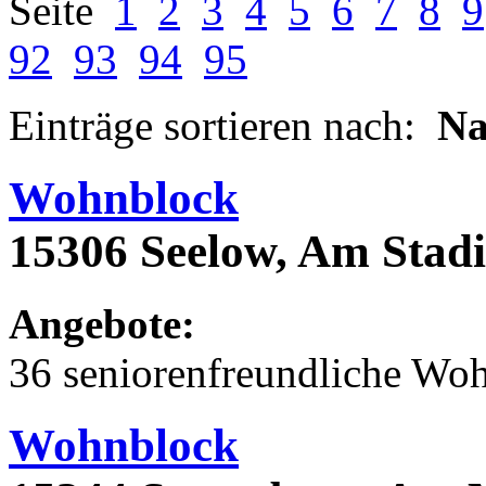
Seite
1
2
3
4
5
6
7
8
9
92
93
94
95
Einträge sortieren nach:
N
Wohnblock
15306 Seelow, Am Stad
Angebote:
36 seniorenfreundliche Wo
Wohnblock