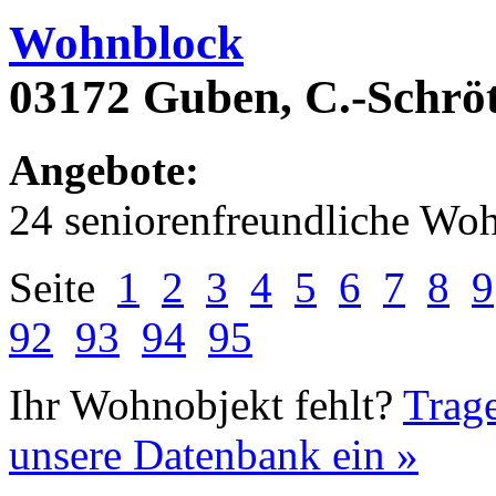
Wohnblock
03172 Guben, C.-Schröt
Angebote:
24 seniorenfreundliche Wo
Seite
1
2
3
4
5
6
7
8
9
92
93
94
95
Ihr Wohnobjekt fehlt?
Trage
unsere Datenbank ein »