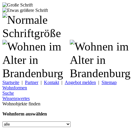
Startseite
|
Partner
|
Kontakt
|
Angebot melden
|
Sitemap
Wohnformen
Suche
Wissenswertes
Wohnobjekte finden
Wohnform auswählen