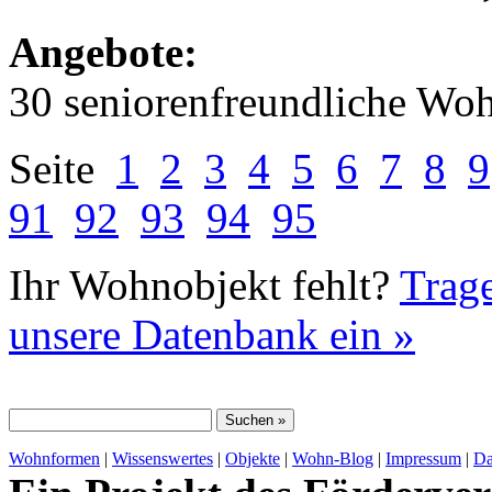
Angebote:
30 seniorenfreundliche Wo
Seite
1
2
3
4
5
6
7
8
9
91
92
93
94
95
Ihr Wohnobjekt fehlt?
Trage
unsere Datenbank ein »
Wohnformen
|
Wissenswertes
|
Objekte
|
Wohn-Blog
|
Impressum
|
Da