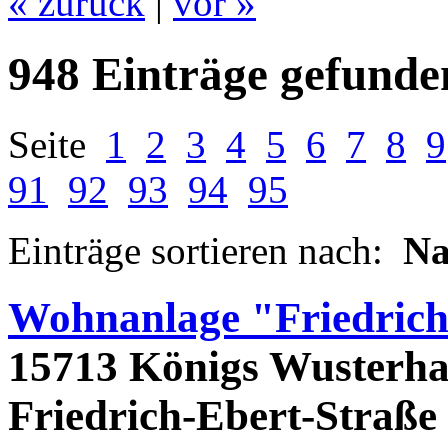
« zurück
|
vor »
948 Einträge gefunde
Seite
1
2
3
4
5
6
7
8
9
91
92
93
94
95
Einträge sortieren nach:
N
Wohnanlage "Friedrich
15713 Königs Wusterha
Friedrich-Ebert-Straße