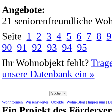
Angebote:
21 seniorenfreundliche Wo
Seite
1
2
3
4
5
6
7
8
9
90
91
92
93
94
95
Ihr Wohnobjekt fehlt?
Trage
unsere Datenbank ein »
Wohnformen
|
Wissenswertes
|
Objekte
|
Wohn-Blog
|
Impressum
|
Da
Ein Projekt des Förderver