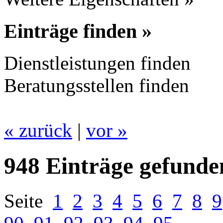
Einträge finden »
Dienstleistungen finden
Beratungsstellen finden
« zurück
|
vor »
948 Einträge gefunde
Seite
1
2
3
4
5
6
7
8
9