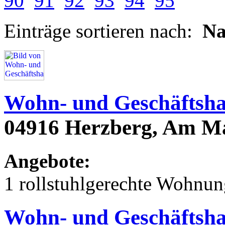
90
91
92
93
94
95
Einträge sortieren nach:
N
Wohn- und Geschäftshau
04916 Herzberg, Am Ma
Angebote:
1 rollstuhlgerechte Wohnu
Wohn- und Geschäftsha