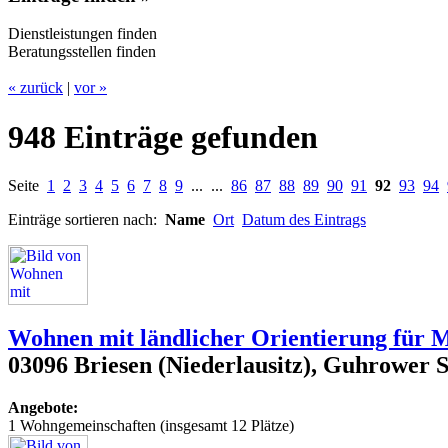
Dienstleistungen finden
Beratungsstellen finden
« zurück
|
vor »
948 Einträge gefunden
Seite
1
2
3
4
5
6
7
8
9
... ...
86
87
88
89
90
91
92
93
94
Einträge sortieren nach:
Name
Ort
Datum des Eintrags
Wohnen mit ländlicher Orientierung für
03096 Briesen (Niederlausitz), Guhrower 
Angebote:
1 Wohngemeinschaften (insgesamt 12 Plätze)