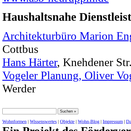
Haushaltsnahe Dienstleis
Architekturbüro Marion E
Cottbus
Hans Härter
, Knehdener Str
Vogeler Planung, Oliver Vo
Werder
Wohnformen
|
Wissenswertes
|
Objekte
|
Wohn-Blog
|
Impressum
|
Da
Ein Projekt des Förderver