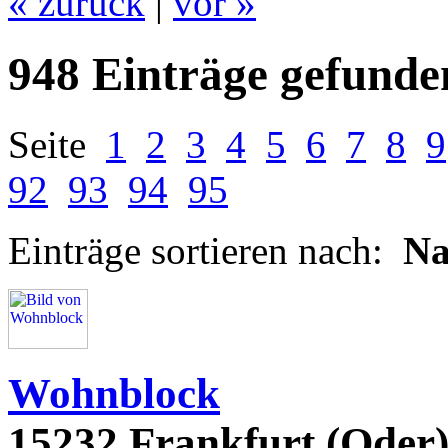
« zurück
|
vor »
948 Einträge gefunde
Seite
1
2
3
4
5
6
7
8
9
92
93
94
95
Einträge sortieren nach:
N
Wohnblock
15232 Frankfurt (Oder)