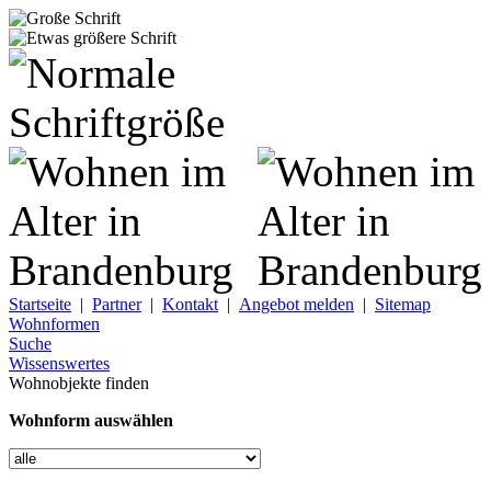
Startseite
|
Partner
|
Kontakt
|
Angebot melden
|
Sitemap
Wohnformen
Suche
Wissenswertes
Wohnobjekte finden
Wohnform auswählen