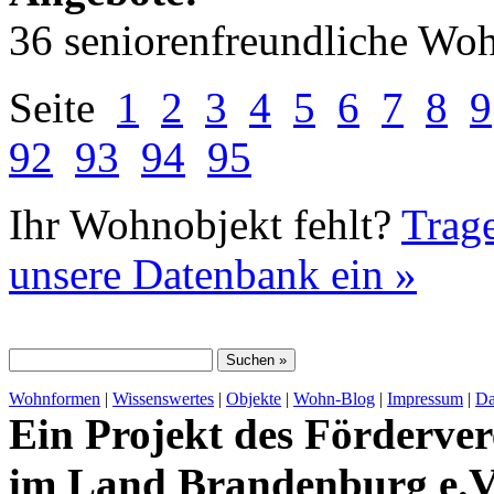
36 seniorenfreundliche Wo
Seite
1
2
3
4
5
6
7
8
9
92
93
94
95
Ihr Wohnobjekt fehlt?
Trage
unsere Datenbank ein »
Wohnformen
|
Wissenswertes
|
Objekte
|
Wohn-Blog
|
Impressum
|
Da
Ein Projekt des Förderver
im Land Brandenburg e.V