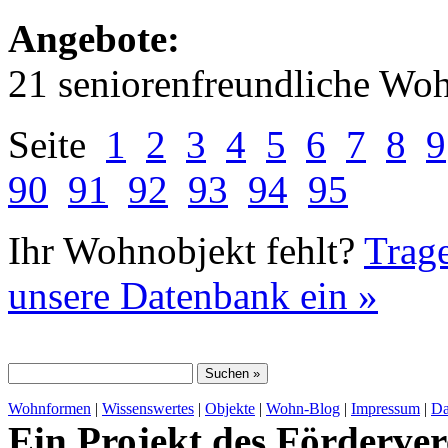
Angebote:
21 seniorenfreundliche Wo
Seite
1
2
3
4
5
6
7
8
9
90
91
92
93
94
95
Ihr Wohnobjekt fehlt?
Trage
unsere Datenbank ein »
Wohnformen
|
Wissenswertes
|
Objekte
|
Wohn-Blog
|
Impressum
|
Da
Ein Projekt des Förderver