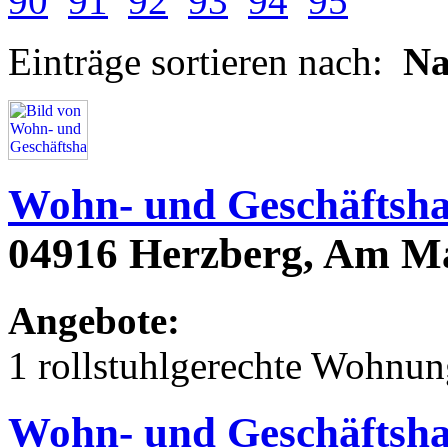
90
91
92
93
94
95
Einträge sortieren nach:
N
Wohn- und Geschäftshau
04916 Herzberg, Am Ma
Angebote:
1 rollstuhlgerechte Wohnu
Wohn- und Geschäftsha