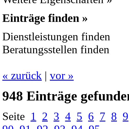
Einträge finden »
Dienstleistungen finden
Beratungsstellen finden
« zurück
|
vor »
948 Einträge gefunde
Seite
1
2
3
4
5
6
7
8
9