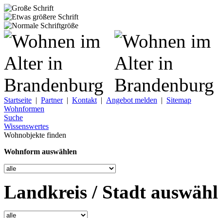
Startseite
|
Partner
|
Kontakt
|
Angebot melden
|
Sitemap
Wohnformen
Suche
Wissenswertes
Wohnobjekte finden
Wohnform auswählen
Landkreis / Stadt auswäh