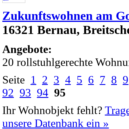
Zukunftswohnen am Go
16321 Bernau, Breitsche
Angebote:
20 rollstuhlgerechte Wohn
Seite
1
2
3
4
5
6
7
8
9
92
93
94
95
Ihr Wohnobjekt fehlt?
Trage
unsere Datenbank ein »