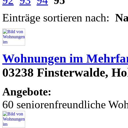
92
93
94
95
Einträge sortieren nach:
N
Wohnungen im Mehrfam
03238 Finsterwalde, Hols
Angebote:
60 seniorenfreundliche Wo