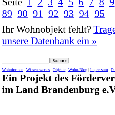
Seite
1
2
3
4
5
6
7
8
9
89
90
91
92
93
94
95
Ihr Wohnobjekt fehlt?
Trage
unsere Datenbank ein »
Wohnformen
|
Wissenswertes
|
Objekte
|
Wohn-Blog
|
Impressum
|
Da
Ein Projekt des Förderver
im Land Brandenburg e.V