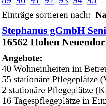
89
90
91
92
93
94
95
Einträge sortieren nach:
N
Stephanus gGmbH Seni
16562 Hohen Neuendorf,
Angebote:
40 Wohneinheiten im Betr
55 stationäre Pflegeplätze (
2 stationäre Pflegeplätze (
16 Tagespflegeplätze in Ei