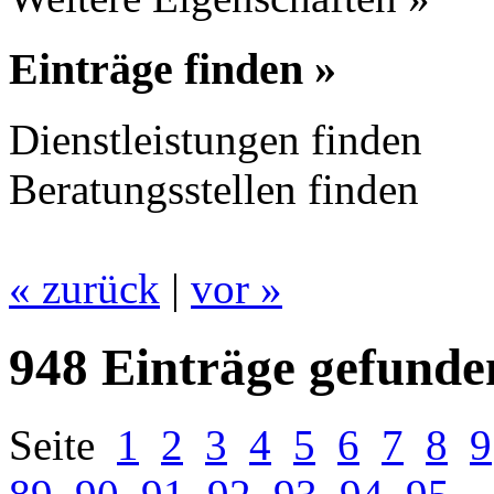
Einträge finden »
Dienstleistungen finden
Beratungsstellen finden
« zurück
|
vor »
948 Einträge gefunde
Seite
1
2
3
4
5
6
7
8
9