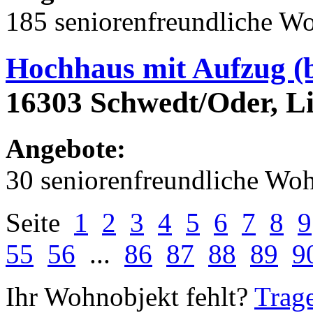
185 seniorenfreundliche 
Hochhaus mit Aufzug (b
16303 Schwedt/Oder, Li
Angebote:
30 seniorenfreundliche Wo
Seite
1
2
3
4
5
6
7
8
9
55
56
...
86
87
88
89
9
Ihr Wohnobjekt fehlt?
Trage