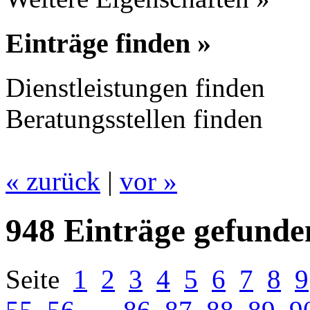
Einträge finden »
Dienstleistungen finden
Beratungsstellen finden
« zurück
|
vor »
948 Einträge gefunde
Seite
1
2
3
4
5
6
7
8
9