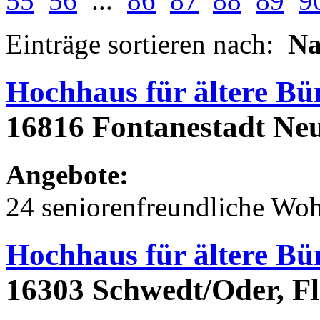
55
56
...
86
87
88
89
9
Einträge sortieren nach:
N
Hochhaus für ältere Bü
16816 Fontanestadt Neu
Angebote:
24 seniorenfreundliche Wo
Hochhaus für ältere Bü
16303 Schwedt/Oder, Fl