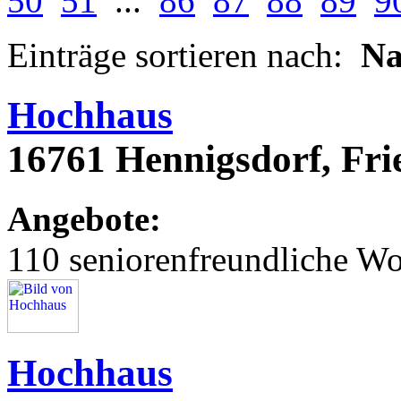
50
51
...
86
87
88
89
9
Einträge sortieren nach:
N
Hochhaus
16761 Hennigsdorf, Fri
Angebote:
110 seniorenfreundliche 
Hochhaus