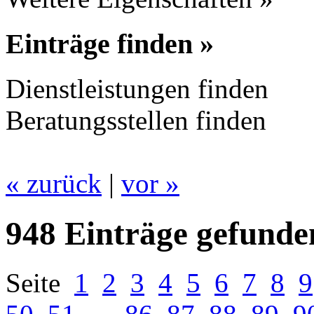
Einträge finden »
Dienstleistungen finden
Beratungsstellen finden
« zurück
|
vor »
948 Einträge gefunde
Seite
1
2
3
4
5
6
7
8
9