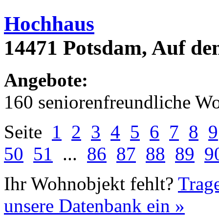
Hochhaus
14471 Potsdam, Auf dem
Angebote:
160 seniorenfreundliche 
Seite
1
2
3
4
5
6
7
8
9
50
51
...
86
87
88
89
9
Ihr Wohnobjekt fehlt?
Trage
unsere Datenbank ein »