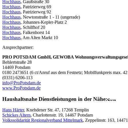
Hochhaus
, Gaußstraße 30
Hochhaus
, Patrizierweg 69
Hochhaus
, Patrizierweg 92
Hochhaus
, Newtonstraße 1 - 11 (ungerade)
Hochhaus
, Johannes-Kepler-Platz 2
Hochhaus
, Schilfhof 20
Hochhaus
, Falkenhorst 14
Hochhaus
, Am Alten Markt 10
Ansprechpartner:
PRO POTSDAM GmbH, GEWOBA Wohnungsverwaltungsgesell
Behlertstraße 28
14469 Potsdam
0180 2473651 (6 ct/Anruf aus dem Festnetz; Mobilfunkpreis max. 42 
(0331) 6206-113
info@ProPotsdam.de
www.ProPotsdam.de
Haushaltsnahe Dienstleistungen in der Nähe:
Hans Härter
, Knehdener Str. 47, 17268 Templin
Schickes Altern
, Charlottenstr. 19, 14467 Potsdam
Volkssolidarität Regionalverband Mittelmark
, Zeppelinstr. 163, 1447