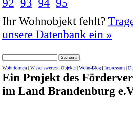
92
93
94
95
Ihr Wohnobjekt fehlt?
Trage
unsere Datenbank ein »
Wohnformen
|
Wissenswertes
|
Objekte
|
Wohn-Blog
|
Impressum
|
Da
Ein Projekt des Förderver
im Land Brandenburg e.V