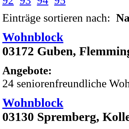
92
93
94
95
Einträge sortieren nach:
N
Wohnblock
03172 Guben, Flemming
Angebote:
24 seniorenfreundliche Wo
Wohnblock
03130 Spremberg, Koll