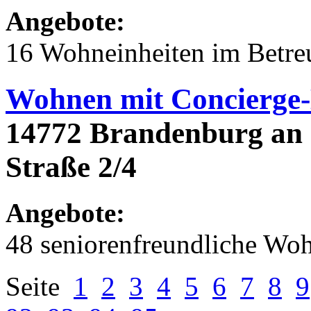
Angebote:
16 Wohneinheiten im Betr
Wohnen mit Concierge-
14772 Brandenburg an
Straße 2/4
Angebote:
48 seniorenfreundliche Wo
Seite
1
2
3
4
5
6
7
8
9