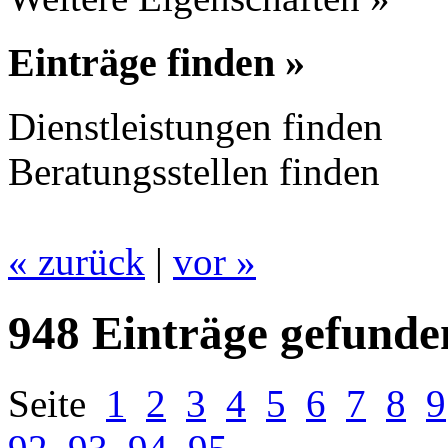
Einträge finden »
Dienstleistungen finden
Beratungsstellen finden
« zurück
|
vor »
948 Einträge gefunde
Seite
1
2
3
4
5
6
7
8
9