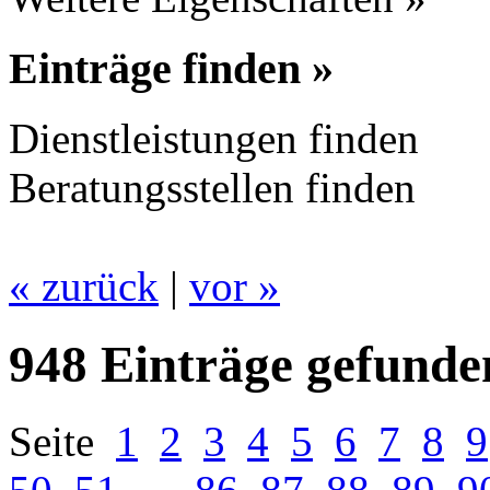
Einträge finden »
Dienstleistungen finden
Beratungsstellen finden
« zurück
|
vor »
948 Einträge gefunde
Seite
1
2
3
4
5
6
7
8
9