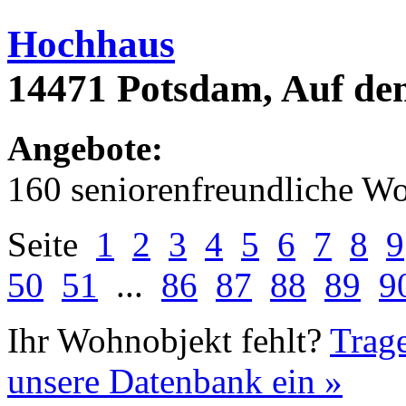
Hochhaus
14471 Potsdam, Auf dem
Angebote:
160 seniorenfreundliche 
Seite
1
2
3
4
5
6
7
8
9
50
51
...
86
87
88
89
9
Ihr Wohnobjekt fehlt?
Trage
unsere Datenbank ein »