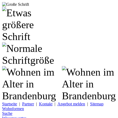
Startseite
|
Partner
|
Kontakt
|
Angebot melden
|
Sitemap
Wohnformen
Suche