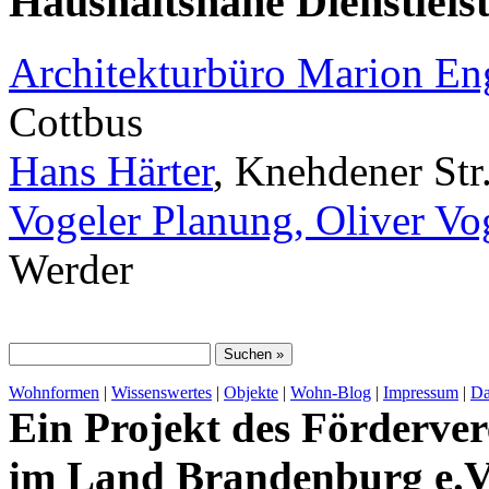
Haushaltsnahe Dienstleis
Architekturbüro Marion E
Cottbus
Hans Härter
, Knehdener Str
Vogeler Planung, Oliver Vo
Werder
Wohnformen
|
Wissenswertes
|
Objekte
|
Wohn-Blog
|
Impressum
|
Da
Ein Projekt des Förderver
im Land Brandenburg e.V