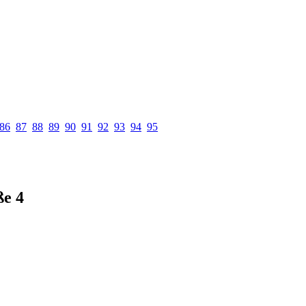
86
87
88
89
90
91
92
93
94
95
ße 4