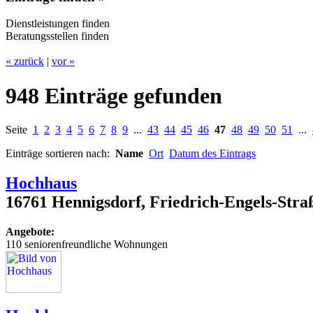
Dienstleistungen finden
Beratungsstellen finden
« zurück
|
vor »
948 Einträge gefunden
Seite
1
2
3
4
5
6
7
8
9
...
43
44
45
46
47
48
49
50
51
...
Einträge sortieren nach:
Name
Ort
Datum des Eintrags
Hochhaus
16761 Hennigsdorf, Friedrich-Engels-Stra
Angebote:
110 seniorenfreundliche Wohnungen