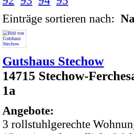
92
93
94
95
Einträge sortieren nach:
N
Gutshaus Stechow
14715 Stechow-Ferchesa
1a
Angebote:
3 rollstuhlgerechte Wohnu