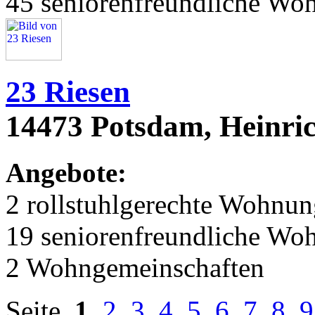
45 seniorenfreundliche Wo
23 Riesen
14473 Potsdam, Heinri
Angebote:
2 rollstuhlgerechte Wohnu
19 seniorenfreundliche Wo
2 Wohngemeinschaften
Seite
1
2
3
4
5
6
7
8
9