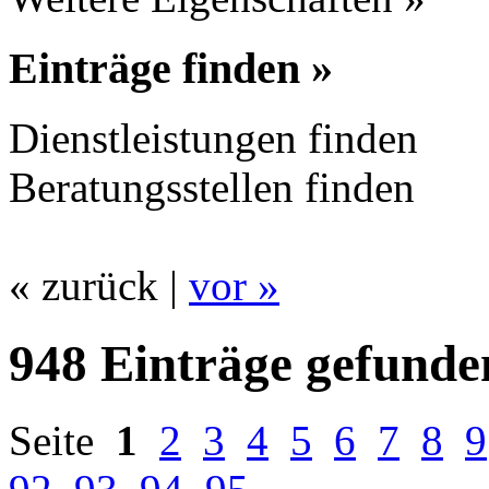
Einträge finden »
Dienstleistungen finden
Beratungsstellen finden
« zurück |
vor »
948 Einträge gefunde
Seite
1
2
3
4
5
6
7
8
9