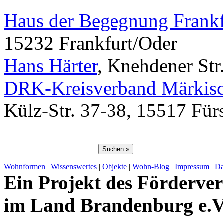
Haus der Begegnung Frankf
15232 Frankfurt/Oder
Hans Härter
, Knehdener Str
DRK-Kreisverband Märkisc
Külz-Str. 37-38, 15517 Für
Wohnformen
|
Wissenswertes
|
Objekte
|
Wohn-Blog
|
Impressum
|
Da
Ein Projekt des Förderver
im Land Brandenburg e.V