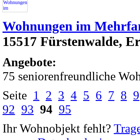
Wohnungen im Mehrfam
15517 Fürstenwalde, Er
Angebote:
75 seniorenfreundliche Wo
Seite
1
2
3
4
5
6
7
8
9
92
93
94
95
Ihr Wohnobjekt fehlt?
Trage