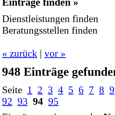
Einträge finden »
Dienstleistungen finden
Beratungsstellen finden
« zurück
|
vor »
948 Einträge gefunde
Seite
1
2
3
4
5
6
7
8
9
92
93
94
95