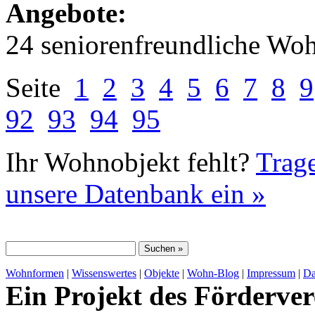
Angebote:
24 seniorenfreundliche Wo
Seite
1
2
3
4
5
6
7
8
9
92
93
94
95
Ihr Wohnobjekt fehlt?
Trage
unsere Datenbank ein »
Wohnformen
|
Wissenswertes
|
Objekte
|
Wohn-Blog
|
Impressum
|
Da
Ein Projekt des Förderver