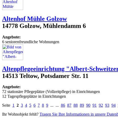
Altenhof Mühle Golzow
14778 Golzow, Mühlendamm 6
Angebote:
6 seniorenfreundliche Wohnungen
Altenpflegeeinrichtung "Albert-Schweitze
14513 Teltow, Potsdamer Str. 11
Angebote:
72 stationäre Pflegeplätze (Vollzeitpflege) in Einrichtungen
12 Tagespflegeplätze in Einrichtungen
Seite
1
2
3
4
5
6
7
8
9
... ...
86
87
88
89
90
91
92
93
94
Ihr Wohnobjekt fehlt?
Tragen Sie Ihre Informationen in unsere Daten