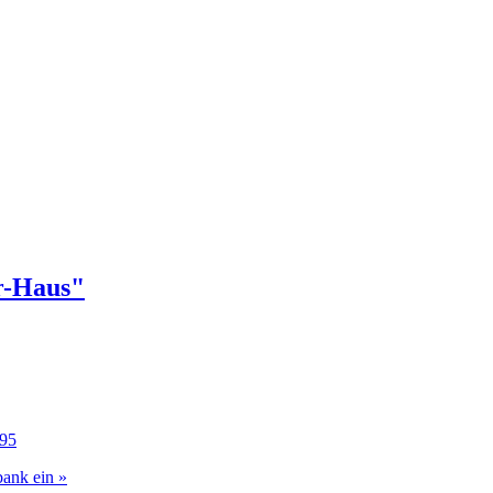
r-Haus"
95
bank ein »