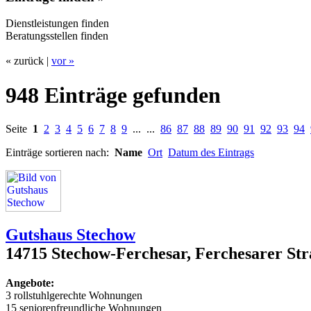
Dienstleistungen finden
Beratungsstellen finden
« zurück |
vor »
948 Einträge gefunden
Seite
1
2
3
4
5
6
7
8
9
... ...
86
87
88
89
90
91
92
93
94
Einträge sortieren nach:
Name
Ort
Datum des Eintrags
Gutshaus Stechow
14715 Stechow-Ferchesar, Ferchesarer Str
Angebote:
3 rollstuhlgerechte Wohnungen
15 seniorenfreundliche Wohnungen