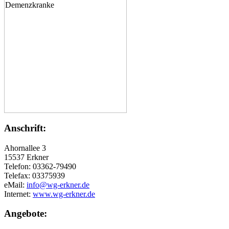
Anschrift:
Ahornallee 3
15537 Erkner
Telefon: 03362-79490
Telefax: 03375939
eMail:
info@wg-erkner.de
Internet:
www.wg-erkner.de
Angebote: