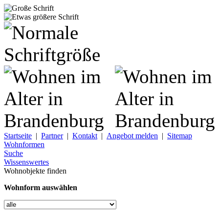
Startseite
|
Partner
|
Kontakt
|
Angebot melden
|
Sitemap
Wohnformen
Suche
Wissenswertes
Wohnobjekte finden
Wohnform auswählen