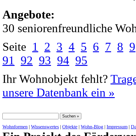
Angebote:
30 seniorenfreundliche Wo
Seite
1
2
3
4
5
6
7
8
9
91
92
93
94
95
Ihr Wohnobjekt fehlt?
Trage
unsere Datenbank ein »
Wohnformen
|
Wissenswertes
|
Objekte
|
Wohn-Blog
|
Impressum
|
Da