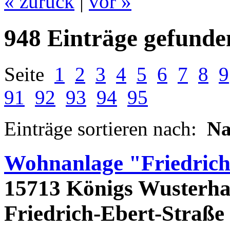
« zurück
|
vor »
948 Einträge gefunde
Seite
1
2
3
4
5
6
7
8
9
91
92
93
94
95
Einträge sortieren nach:
N
Wohnanlage "Friedrich
15713 Königs Wusterha
Friedrich-Ebert-Straße