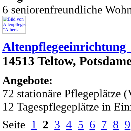
6 seniorenfreundliche Woh
Altenpflegeeinrichtung
14513 Teltow, Potsdamer
Angebote:
72 stationäre Pflegeplätze (
12 Tagespflegeplätze in Ei
Seite
1
2
3
4
5
6
7
8
9