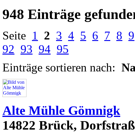
948 Einträge gefunde
Seite
1
2
3
4
5
6
7
8
9
92
93
94
95
Einträge sortieren nach:
N
Alte Mühle Gömnigk
14822 Brück, Dorfstraß