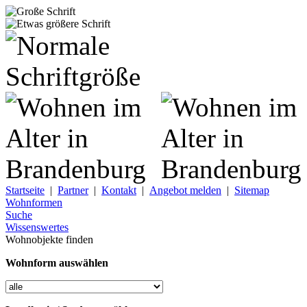
Startseite
|
Partner
|
Kontakt
|
Angebot melden
|
Sitemap
Wohnformen
Suche
Wissenswertes
Wohnobjekte finden
Wohnform auswählen