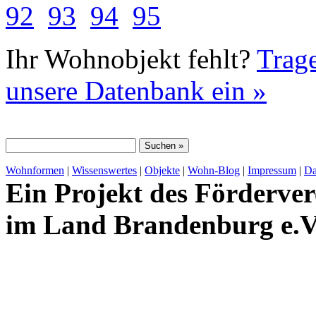
92
93
94
95
Ihr Wohnobjekt fehlt?
Trage
unsere Datenbank ein »
Wohnformen
|
Wissenswertes
|
Objekte
|
Wohn-Blog
|
Impressum
|
Da
Ein Projekt des Förderver
im Land Brandenburg e.V