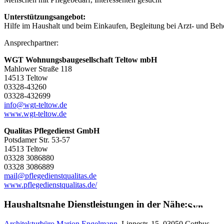
Unterstützungsangebot:
Hilfe im Haushalt und beim Einkaufen, Begleitung bei Arzt- und Beh
Ansprechpartner:
WGT Wohnungsbaugesellschaft Teltow mbH
Mahlower Straße 118
14513 Teltow
03328-43260
03328-432699
info@wgt-teltow.de
www.wgt-teltow.de
Qualitas Pflegedienst GmbH
Potsdamer Str. 53-57
14513 Teltow
03328 3086880
03328 3086889
mail@pflegedienstqualitas.de
www.pflegedienstqualitas.de/
Haushaltsnahe Dienstleistungen in der Nähe:
Architekturbüro Marion Engelmann
, Linnestr. 15, 03050 Cottbus