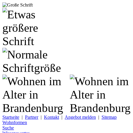
Startseite
|
Partner
|
Kontakt
|
Angebot melden
|
Sitemap
Wohnformen
Suche