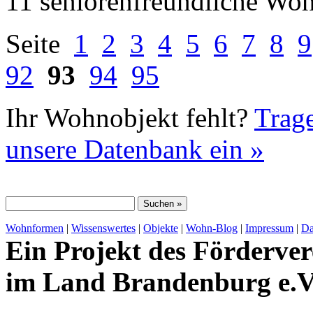
11 seniorenfreundliche Wo
Seite
1
2
3
4
5
6
7
8
9
92
93
94
95
Ihr Wohnobjekt fehlt?
Trage
unsere Datenbank ein »
Wohnformen
|
Wissenswertes
|
Objekte
|
Wohn-Blog
|
Impressum
|
Da
Ein Projekt des Förderver
im Land Brandenburg e.V