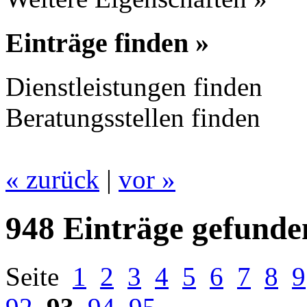
Einträge finden »
Dienstleistungen finden
Beratungsstellen finden
« zurück
|
vor »
948 Einträge gefunde
Seite
1
2
3
4
5
6
7
8
9