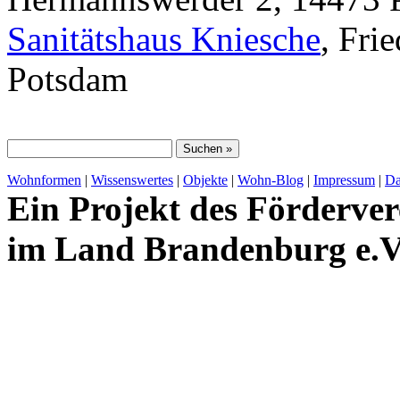
Sanitätshaus Kniesche
, Fri
Potsdam
Wohnformen
|
Wissenswertes
|
Objekte
|
Wohn-Blog
|
Impressum
|
Da
Ein Projekt des Förderver
im Land Brandenburg e.V