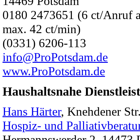
14469 Potsdam
0180 2473651 (6 ct/Anruf a
max. 42 ct/min)
(0331) 6206-113
info@ProPotsdam.de
www.ProPotsdam.de
Haushaltsnahe Dienstleis
Hans Härter
, Knehdener Str
Hospiz- und Palliativberat
Hermannswerder 2, 14473 