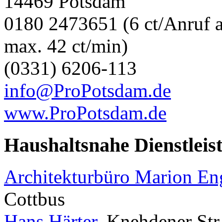
14469 Potsdam
0180 2473651 (6 ct/Anruf a
max. 42 ct/min)
(0331) 6206-113
info@ProPotsdam.de
www.ProPotsdam.de
Haushaltsnahe Dienstleis
Architekturbüro Marion E
Cottbus
Hans Härter
, Knehdener Str