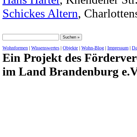
Schickes Altern
, Charlotte
Wohnformen
|
Wissenswertes
|
Objekte
|
Wohn-Blog
|
Impressum
|
Da
Ein Projekt des Förderver
im Land Brandenburg e.V