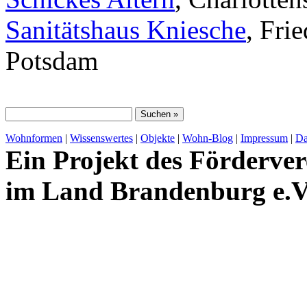
Sanitätshaus Kniesche
, Fri
Potsdam
Wohnformen
|
Wissenswertes
|
Objekte
|
Wohn-Blog
|
Impressum
|
Da
Ein Projekt des Förderver
im Land Brandenburg e.V