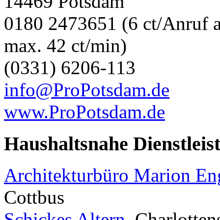
14469 Potsdam
0180 2473651 (6 ct/Anruf a
max. 42 ct/min)
(0331) 6206-113
info@ProPotsdam.de
www.ProPotsdam.de
Haushaltsnahe Dienstleis
Architekturbüro Marion E
Cottbus
Schickes Altern
, Charlotte