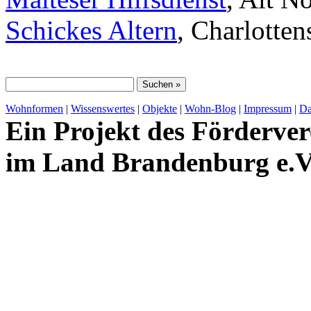
Schickes Altern
, Charlotte
Wohnformen
|
Wissenswertes
|
Objekte
|
Wohn-Blog
|
Impressum
|
Da
Ein Projekt des Förderver
im Land Brandenburg e.V