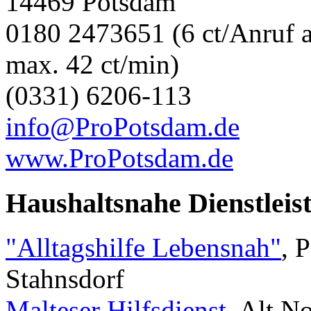
14469 Potsdam
0180 2473651 (6 ct/Anruf a
max. 42 ct/min)
(0331) 6206-113
info@ProPotsdam.de
www.ProPotsdam.de
Haushaltsnahe Dienstleis
"Alltagshilfe Lebensnah"
, 
Stahnsdorf
Malteser Hilfsdienst
, Alt 