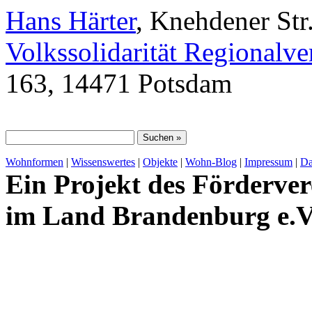
Hans Härter
, Knehdener Str
Volkssolidarität Regionalv
163, 14471 Potsdam
Wohnformen
|
Wissenswertes
|
Objekte
|
Wohn-Blog
|
Impressum
|
Da
Ein Projekt des Förderver
im Land Brandenburg e.V