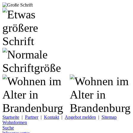
Startseite
|
Partner
|
Kontakt
|
Angebot melden
|
Sitemap
Wohnformen
Suche