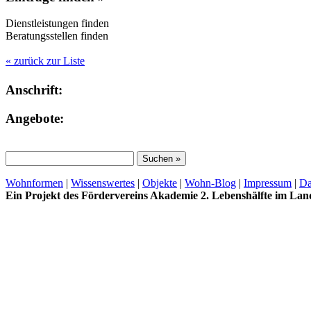
Dienstleistungen finden
Beratungsstellen finden
« zurück zur Liste
Anschrift:
Angebote:
Wohnformen
|
Wissenswertes
|
Objekte
|
Wohn-Blog
|
Impressum
|
Da
Ein Projekt des Fördervereins Akademie 2. Lebenshälfte im La