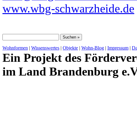
www.wbg-schwarzheide.de
Wohnformen
|
Wissenswertes
|
Objekte
|
Wohn-Blog
|
Impressum
|
Da
Ein Projekt des Förderver
im Land Brandenburg e.V