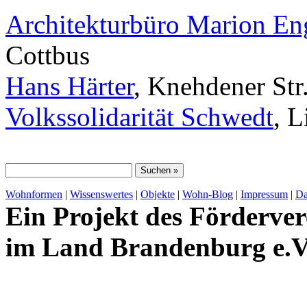
Architekturbüro Marion E
Cottbus
Hans Härter
, Knehdener Str
Volkssolidarität Schwedt
, 
Wohnformen
|
Wissenswertes
|
Objekte
|
Wohn-Blog
|
Impressum
|
Da
Ein Projekt des Förderver
im Land Brandenburg e.V