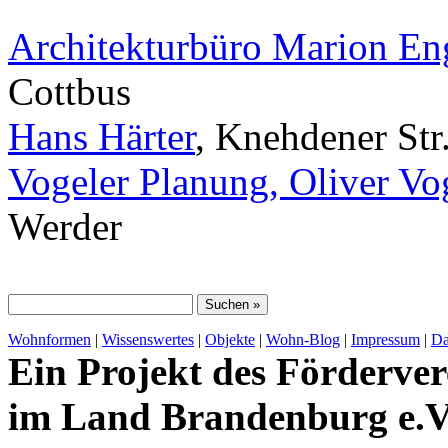
Architekturbüro Marion E
Cottbus
Hans Härter
, Knehdener Str
Vogeler Planung, Oliver Vo
Werder
Wohnformen
|
Wissenswertes
|
Objekte
|
Wohn-Blog
|
Impressum
|
Da
Ein Projekt des Förderver
im Land Brandenburg e.V